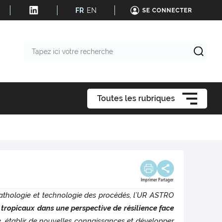
FR
EN
SE CONNECTER
Tapez
ici
votre
recherche
Toutes les rubriques
Imprimer
Partager
pathologie et technologie des procédés, l’UR ASTRO
tropicaux dans une perspective de résilience face
ue, établir de nouvelles connaissances et développer