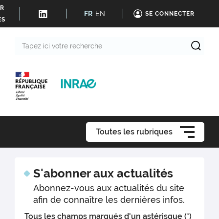
ER
FR
EN
SE CONNECTER
ÉS
Tapez
ici
votre
recherche
Toutes les rubriques
S'abonner aux actualités
Abonnez-vous aux actualités du site
afin de connaître les dernières infos.
Tous les champs marqués d'un astérisque (*)