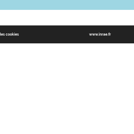
des cookies
www.inrae.fr